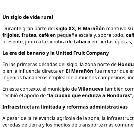
Un siglo de vida rural
Durante gran parte del
siglo XX
,
El
Marañón
mantuvo su ca
frijoles, frutas, café en
pequeña escala y, sobre todo
, ca
presente, junto a la siembra de
tabaco
en ciertas épocas,
La era del banano y la United Fruit Company
En las primeras décadas del siglo, la zona norte de
Hondu
bien la influencia directa en
El
Marañón
fue menor que e
ingenios bananeros emplearon a muchos campesinos, inc
En este contexto, el municipio de
Villanueva
también come
recibió el apodo de “
la ciudad que endulza a Honduras
”
Infraestructura limitada y reformas administrativas
A pesar de la relevancia agrícola de la zona, la infraestr
veredas de tierra y los medios de transporte más comunes e