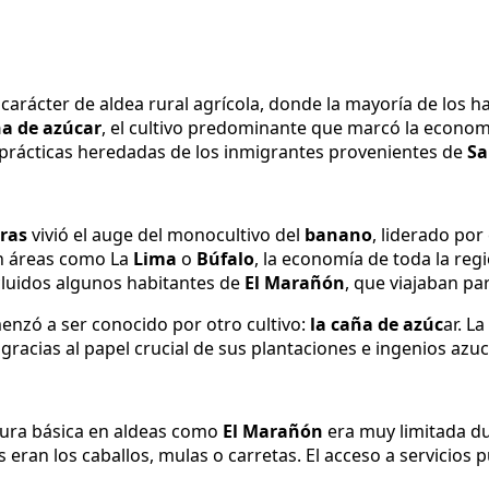
rácter de aldea rural agrícola, donde la mayoría de los habi
ña de azúcar
, el cultivo predominante que marcó la econom
 prácticas heredadas de los inmigrantes provenientes de
Sa
ras
vivió el auge del monocultivo del
banano
, liderado po
n áreas como La
Lima
o
Búfalo
, la economía de toda la re
luidos algunos habitantes de
El Marañón
, que viajaban pa
nzó a ser conocido por otro cultivo:
la caña de azúc
ar. L
, gracias al papel crucial de sus plantaciones e ingenios azu
uctura básica en aldeas como
El
Marañón
era muy limitada du
ran los caballos, mulas o carretas. El acceso a servicios p