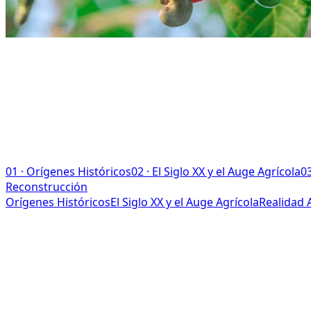
01
·
Orígenes Históricos
02
·
El Siglo XX y el Auge Agrícola
0
Reconstrucción
Orígenes Históricos
El Siglo XX y el Auge Agrícola
Realidad 