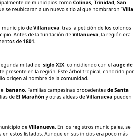
ncipalmente de municipios como
Colinas, Trinidad, San
que se reubicaran a un nuevo sitio al que nombraron “
Villa
el municipio de
Villanueva
, tras la petición de los colonos
ipio. Antes de la fundación de
Villanueva
, la región era
umentos de
1801
.
 segunda mitad del
siglo XIX
, coincidiendo con el
auge de
e presente en la región. Este árbol tropical, conocido por
dio origen al nombre de la comunidad.
 el
banano
. Familias campesinas procedentes
de Santa
lias de
El
Marañón
y otras aldeas de
Villanueva
pueden
municipio de
Villanueva
. En los registros municipales, se
 en estos listados. Aunque en sus inicios era poco más