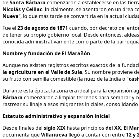
de
Santa Bárbara
comenzaron a establecerse en las tierra
Nicolás y Celilac
. Inicialmente, se asentaron en un área
Nueva
”, lo que más tarde se convertiría en la actual ciud
Fue el
23 de agosto de 1871
cuando, por decreto del ent
de tener su propio gobierno local. Desde entonces, alde
conocida administrativamente como parte de la parroquia
Nombre y fundación de El Marañón
Aunque no existen registros escritos exactos de la funda
la agricultura en el Valle de Sula
. Su nombre proviene de
su fruto con semilla comestible (la nuez de la India o "
cas
Durante esta época, la zona era ideal para la expansión a
Bárbara
comenzaron a limpiar terrenos para sembrar y con
rastrear su linaje a esos migrantes iniciales, consolida
Estatuto administrativo y expansión inicial
Desde finales del
siglo XIX
hasta principios
del XX
,
El Ma
documenta que
Villanueva
llegó a contar con entre
12 y 