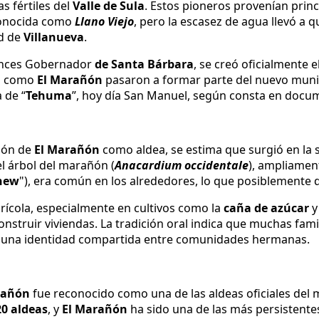
s fértiles del
Valle de Sula
. Estos pioneros provenían pri
 conocida como
Llano Viejo
, pero la escasez de agua llevó a 
ad de
Villanueva
.
onces Gobernador
de Santa Bárbara
, se creó oficialmente 
as como
El
Marañón
pasaron a formar parte del nuevo munic
 de “
Tehuma
”, hoy día San Manuel, según consta en doc
ción de
El
Marañón
como aldea, se estima que surgió en la
l árbol del marañón (
Anacardium occidentale
), ampliament
hew
"), era común en los alrededores, lo que posiblemente 
grícola, especialmente en cultivos como la
caña de azúcar
y
struir viviendas. La tradición oral indica que muchas fami
ndo una identidad compartida entre comunidades hermanas.
rañón
fue reconocido como una de las aldeas oficiales del 
20 aldeas
, y
El
Marañón
ha sido una de las más persistentes